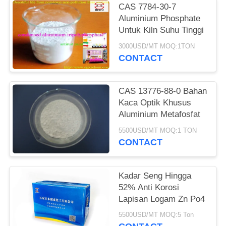
CAS 7784-30-7
Aluminium Phosphate
Untuk Kiln Suhu Tinggi
3000USD/MT MOQ:1TON
CONTACT
CAS 13776-88-0 Bahan
Kaca Optik Khusus
Aluminium Metafosfat
5500USD/MT MOQ:1 TON
CONTACT
Kadar Seng Hingga
52% Anti Korosi
Lapisan Logam Zn Po4
5500USD/MT MOQ:5 Ton