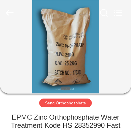
chemical
co.,ltd.
All
Rights
Reserved.
Developed
by
ECER
RUMAH
PRODUK
VIDEO
TENTANG
KAMI
Seng Orthophosphate
TUR
EPMC Zinc Orthophosphate Water
PABRIK
Treatment Kode HS 28352990 Fast