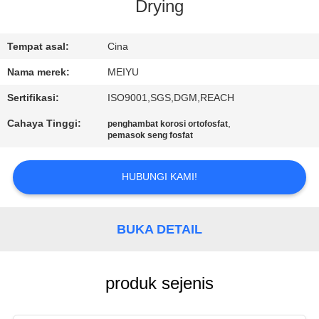
Drying
KONTROL
KUALITAS
Tempat asal:
Cina
Nama merek:
MEIYU
HUBUNGI
Sertifikasi:
ISO9001,SGS,DGM,REACH
KAMI
Cahaya Tinggi:
,
penghambat korosi ortofosfat
pemasok seng fosfat
MINTA
HUBUNGI KAMI!
KUTIPAN
SITEMAP
BUKA DETAIL
PRIVACY
produk sejenis
POLICY