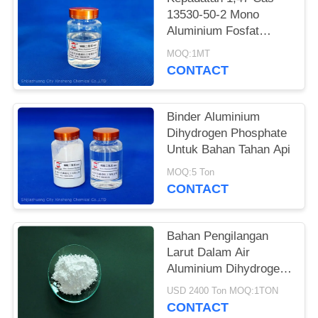
13530-50-2 Mono
Aluminium Fosfat
Cairan Tidak Berwarna
MOQ:1MT
CONTACT
Binder Aluminium
Dihydrogen Phosphate
Untuk Bahan Tahan Api
MOQ:5 Ton
CONTACT
Bahan Pengilangan
Larut Dalam Air
Aluminium Dihydrogen
Phosphate
USD 2400 Ton MOQ:1TON
CONTACT