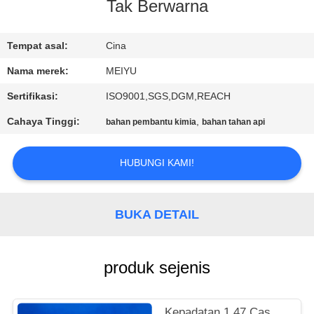
Tak Berwarna
KONTROL
KUALITAS
Tempat asal:
Cina
Nama merek:
MEIYU
HUBUNGI
Sertifikasi:
ISO9001,SGS,DGM,REACH
KAMI
Cahaya Tinggi:
,
bahan pembantu kimia
bahan tahan api
MINTA
HUBUNGI KAMI!
KUTIPAN
BUKA DETAIL
SITEMAP
produk sejenis
PRIVACY
POLICY
Kepadatan 1,47 Cas