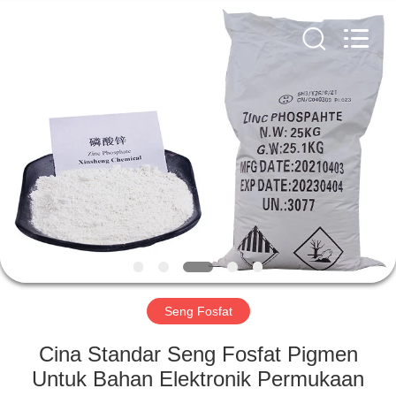
xinsheng
chemical
co.,ltd.
All
Rights
Reserved.
Developed
by
RUMAH
ECER
PRODUK
VIDEO
TENTANG
KAMI
Seng Fosfat
TUR
Cina Standar Seng Fosfat Pigmen
PABRIK
Untuk Bahan Elektronik Permukaan