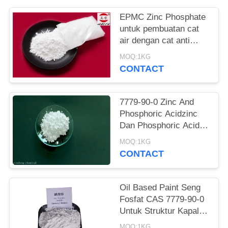
EPMC Zinc Phosphate
untuk pembuatan cat
air dengan cat anti
karat logam berat
MOQ:1KG
rendah
CONTACT
7779-90-0 Zinc And
Phosphoric Acidzinc
Dan Phosphoric Acid
Anti Korosif Cat Untuk
MOQ:1KG
Baja
CONTACT
Oil Based Paint Seng
Fosfat CAS 7779-90-0
Untuk Struktur Kapal
Dan Baja Lindungi
MOQ:1KG