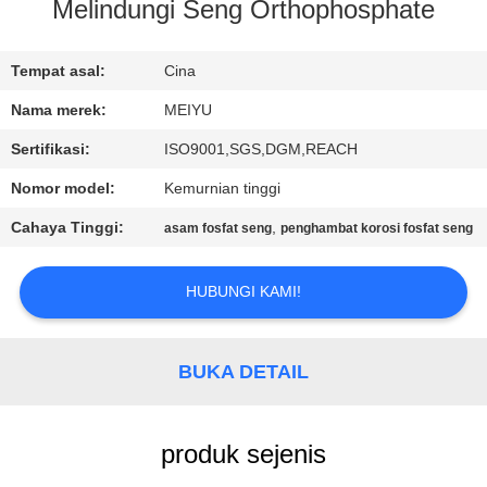
Melindungi Seng Orthophosphate
KONTROL
KUALITAS
Tempat asal:
Cina
Nama merek:
MEIYU
HUBUNGI
Sertifikasi:
ISO9001,SGS,DGM,REACH
KAMI
Nomor model:
Kemurnian tinggi
Cahaya Tinggi:
,
asam fosfat seng
penghambat korosi fosfat seng
MINTA
KUTIPAN
HUBUNGI KAMI!
SITEMAP
BUKA DETAIL
PRIVACY
produk sejenis
POLICY