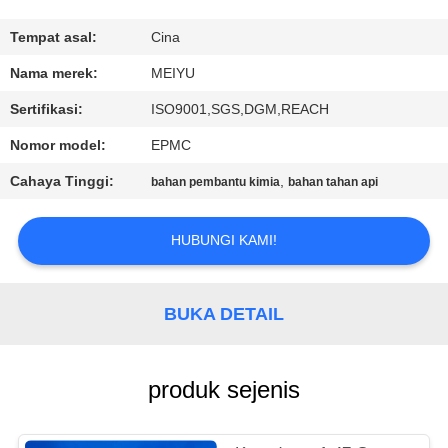
KONTROL
Tempat asal:
Cina
KUALITAS
Nama merek:
MEIYU
Sertifikasi:
ISO9001,SGS,DGM,REACH
HUBUNGI
Nomor model:
EPMC
KAMI
Cahaya Tinggi:
,
bahan pembantu kimia
bahan tahan api
MINTA
HUBUNGI KAMI!
KUTIPAN
BUKA DETAIL
SITEMAP
PRIVACY
produk sejenis
POLICY