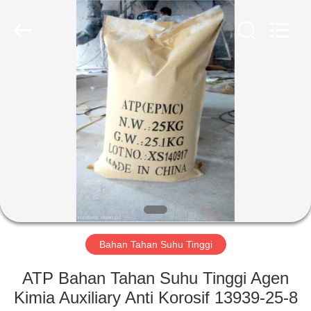
chemical
co.,ltd.
All
Rights
Reserved.
Developed
by
ECER
RUMAH
PRODUK
VIDEO
TENTANG
KAMI
Bahan Tahan Suhu Tinggi
TUR
ATP Bahan Tahan Suhu Tinggi Agen
PABRIK
Kimia Auxiliary Anti Korosif 13939-25-8