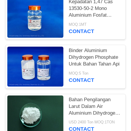
Kepadatan 1,47 Cas
13530-50-2 Mono
Aluminium Fosfat
Cairan Tidak Berwarna
MOQ:1MT
CONTACT
Binder Aluminium
Dihydrogen Phosphate
Untuk Bahan Tahan Api
MOQ:5 Ton
CONTACT
Bahan Pengilangan
Larut Dalam Air
Aluminium Dihydrogen
Phosphate
USD 2400 Ton MOQ:1TON
CONTACT