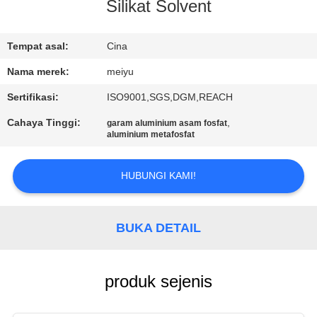
Silikat Solvent
KONTROL
KUALITAS
Tempat asal:
Cina
Nama merek:
meiyu
HUBUNGI
Sertifikasi:
ISO9001,SGS,DGM,REACH
KAMI
Cahaya Tinggi:
,
garam aluminium asam fosfat
aluminium metafosfat
MINTA
HUBUNGI KAMI!
KUTIPAN
SITEMAP
BUKA DETAIL
PRIVACY
produk sejenis
POLICY