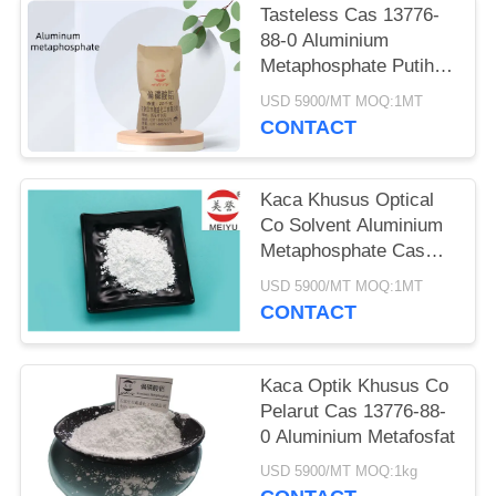
Tasteless Cas 13776-
88-0 Aluminium
Metaphosphate Putih
Powder Fosfat Kaca
USD 5900/MT MOQ:1MT
Optik
CONTACT
Kaca Khusus Optical
Co Solvent Aluminium
Metaphosphate Cas
13776-88-0
USD 5900/MT MOQ:1MT
CONTACT
Kaca Optik Khusus Co
Pelarut Cas 13776-88-
0 Aluminium Metafosfat
USD 5900/MT MOQ:1kg