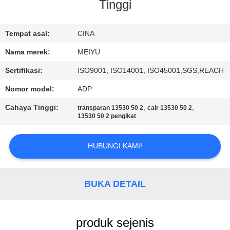
Tinggi
KONTROL
KUALITAS
Tempat asal:
CINA
Nama merek:
MEIYU
HUBUNGI
Sertifikasi:
ISO9001, ISO14001, ISO45001,SGS,REACH
KAMI
Nomor model:
ADP
Cahaya Tinggi:
,
,
transparan 13530 50 2
cair 13530 50 2
MINTA
13530 50 2 pengikat
KUTIPAN
HUBUNGI KAMI!
SITEMAP
BUKA DETAIL
PRIVACY
POLICY
produk sejenis