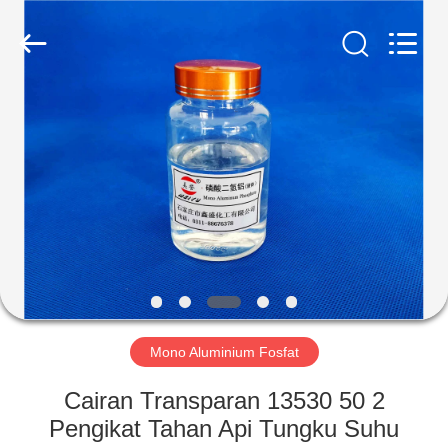
chemical
co.,ltd.
All
Rights
Reserved.
Developed
by
ECER
RUMAH
PRODUK
VIDEO
TENTANG
KAMI
Mono Aluminium Fosfat
TUR
Cairan Transparan 13530 50 2
PABRIK
Pengikat Tahan Api Tungku Suhu