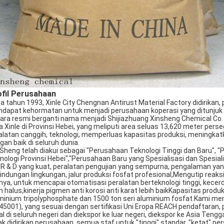
fil Perusahaan
a tahun 1993, Xinle City Chengnan Antirust Material Factory didirika
dapat kehormatan untuk menjadi perusahaan koperasi yang ditunjuk 
ara resmi berganti nama menjadi Shijiazhuang Xinsheng Chemical Co.
a Xinle di Provinsi Hebei, yang meliputi area seluas 13,620 meter p
alatan canggih, teknologi, memperluas kapasitas produksi, meningkatk
gan baik di seluruh dunia.
 Sheng telah diakui sebagai "Perusahaan Teknologi Tinggi dan Baru",
nologi Provinsi Hebei","Perusahaan Baru yang Spesialisasi dan Spesia
 R & D yang kuat, peralatan pengujian yang sempurna, pengalaman ya
lindungan lingkungan, jalur produksi fosfat profesional,Mengutip reaks
nnya, untuk mencapai otomatisasi peralatan berteknologi tinggi, kece
ih halus,kinerja pigmen anti korosi anti karat lebih baikKapasitas prod
minium tripolyphosphate dan 1500 ton seri aluminium fosfat.Kami memi
45001), yang sesuai dengan sertifikasi Uni Eropa REACH pendaftaran,
ual di seluruh negeri dan diekspor ke luar negeri, diekspor ke Asia Teng
ak didirikan perusahaan, semua staf untuk "tinggi" standar, "ketat" per