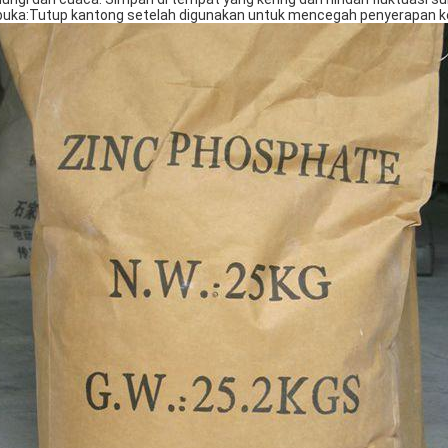
buka:Tutup kantong setelah digunakan untuk mencegah penyerapan k