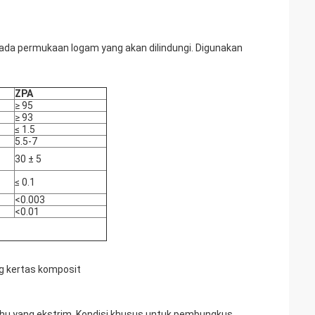
da permukaan logam yang akan dilindungi. Digunakan
ZPA
≥ 95
≥ 93
≤ 1.5
5.5-7
30 ± 5
≤ 0.1
<0.003
<0.01
ng kertas komposit
 suhu yang ekstrim. Kondisi khusus untuk pembungkus