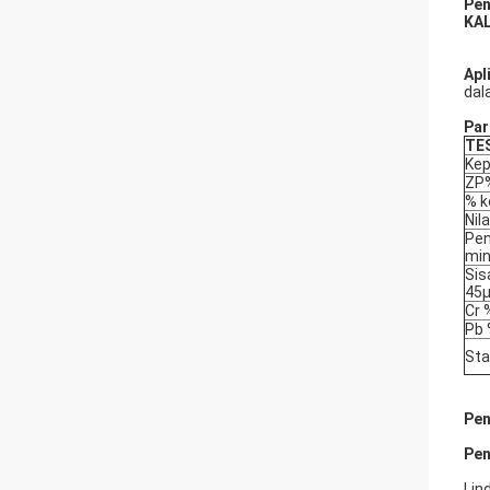
Pen
KAL
Apl
dal
Par
TE
Kep
ZP
% 
Nil
Pe
min
Sis
45
Cr 
Pb
Sta
Pen
Pen
Lin