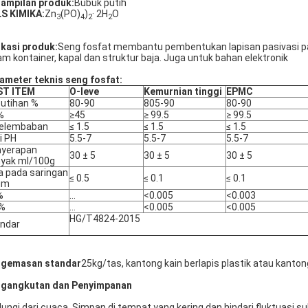
ampilan produk:
Bubuk putih
S KIMIKA:
Zn
(PO)
)
· 2H
O
3
4
2
2
ikasi produk:
Seng fosfat membantu pembentukan lapisan pasivasi pa
am kontainer, kapal dan struktur baja. Juga untuk bahan elektronik
ameter teknis seng fosfat:
ST ITEM
O-leve
Kemurnian tinggi
EPMC
utihan %
80-90
805-90
80-90
%
≥45
≥ 99.5
≥ 99.5
kelembaban
≤ 1.5
≤ 1.5
≤ 1.5
ai PH
5.5-7
5.5-7
5.5-7
nyerapan
30 ± 5
30 ± 5
30 ± 5
yak ml/100g
a pada saringan
≤ 0.5
≤ 0.1
≤ 0.1
μm
%
...
<0.005
<0.003
 %
...
<0.005
<0.005
HG/T4824-2015
ndar
gemasan standar
25kg/tas, kantong kain berlapis plastik atau kanto
gangkutan dan Penyimpanan
dungi dari cuaca. Simpan di tempat yang kering dan hindari fluktuasi