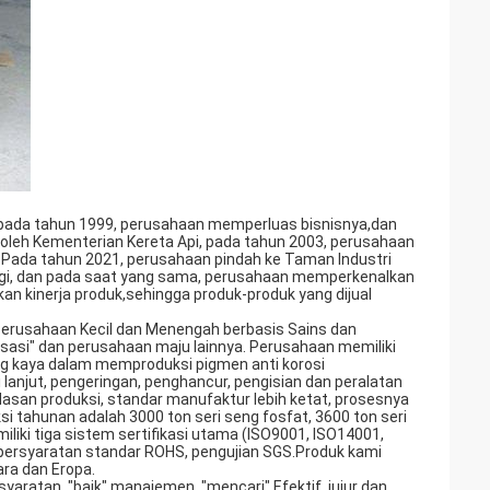
n, pada tahun 1999, perusahaan memperluas bisnisnya,dan
oleh Kementerian Kereta Api, pada tahun 2003, perusahaan
 Pada tahun 2021, perusahaan pindah ke Taman Industri
ersegi, dan pada saat yang sama, perusahaan memperkenalkan
an kinerja produk,sehingga produk-produk yang dijual
 "Perusahaan Kecil dan Menengah berbasis Sains dan
lisasi" dan perusahaan maju lainnya. Perusahaan memiliki
ng kaya dalam memproduksi pigmen anti korosi
i lanjut, pengeringan, penghancur, pengisian dan peralatan
rdasan produksi, standar manufaktur lebih ketat, prosesnya
uksi tahunan adalah 3000 ton seri seng fosfat, 3600 ton seri
liki tiga sistem sertifikasi utama (ISO9001, ISO14001,
 persyaratan standar ROHS, pengujian SGS.Produk kami
gara dan Eropa.
syaratan, "baik" manajemen, "mencari" Efektif, jujur dan