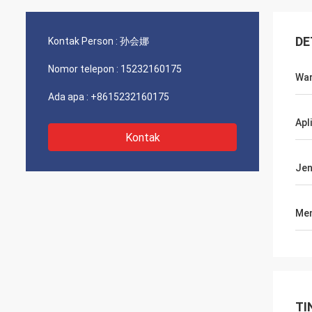
DE
Kontak Person :
孙会娜
Nomor telepon :
15232160175
Wa
Ada apa :
+8615232160175
Apl
Kontak
Jen
Men
TI