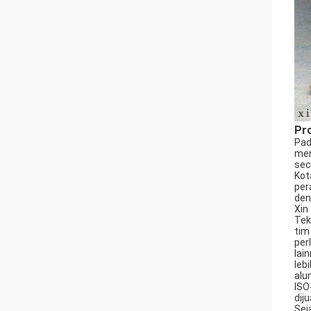
Pro
Pad
men
sec
Kot
per
den
Xin
Tek
tim
per
lai
leb
alu
ISO
dij
Sej