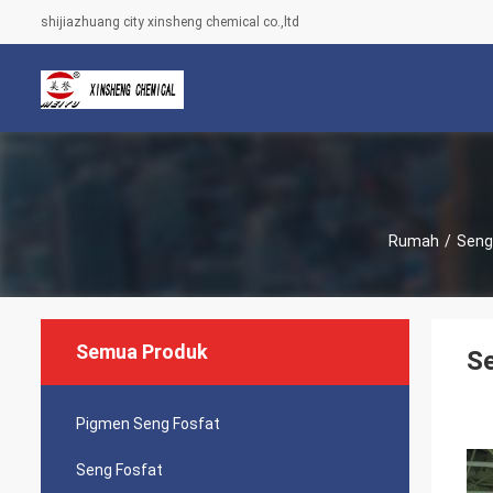
shijiazhuang city xinsheng chemical co.,ltd
Rumah
/
Seng
Semua Produk
Se
Pigmen Seng Fosfat
Seng Fosfat