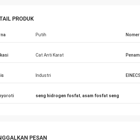
TAIL PRODUK
rna
Putih
Nomer
ikasi
Cat Anti Karat
Penamp
is
Industri
EINEC
yoroti
seng hidrogen fosfat
,
asam fosfat seng
NGGALKAN PESAN