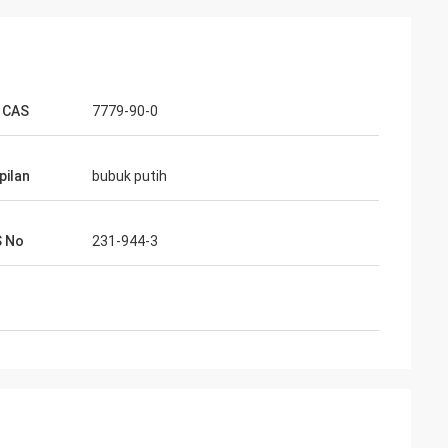
 CAS
7779-90-0
ilan
bubuk putih
S No
231-944-3