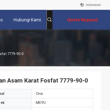
Indonesian
eo
Hubungi Kami
Quote Request
Suatu
osfat 7779-90-0
uan Asam Karat Fosfat 7779-90-0
sal
Cina
rek
MEIYU