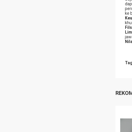
dap
per
ke 
Keu
khu
Fil
Lim
jaw
Nila
Tag
REKOM