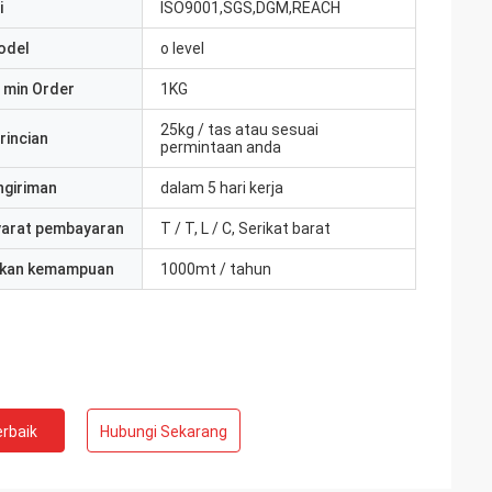
i
ISO9001,SGS,DGM,REACH
odel
o level
 min Order
1KG
25kg / tas atau sesuai
rincian
permintaan anda
ngiriman
dalam 5 hari kerja
yarat pembayaran
T / T, L / C, Serikat barat
kan kemampuan
1000mt / tahun
rbaik
Hubungi Sekarang