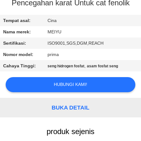
Pencegahan karat Untuk cat fenolik
KONTROL
KUALITAS
Tempat asal:
Cina
Nama merek:
MEIYU
HUBUNGI
Sertifikasi:
ISO9001,SGS,DGM,REACH
KAMI
Nomor model:
prima
Cahaya Tinggi:
,
seng hidrogen fosfat
asam fosfat seng
MINTA
KUTIPAN
HUBUNGI KAMI!
SITEMAP
BUKA DETAIL
PRIVACY
produk sejenis
POLICY