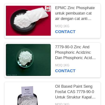
EPMC Zinc Phosphate
untuk pembuatan cat
air dengan cat anti
karat logam berat
MOQ:1KG
rendah
CONTACT
7779-90-0 Zinc And
Phosphoric Acidzinc
Dan Phosphoric Acid
Anti Korosif Cat Untuk
MOQ:1KG
Baja
CONTACT
Oil Based Paint Seng
Fosfat CAS 7779-90-0
Untuk Struktur Kapal
Dan Baja Lindungi
MOQ:1KG