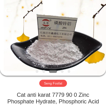
xinsheng
chemical
co.,ltd.
All
Rights
Reserved.
Developed
by
RUMAH
ECER
PRODUK
VIDEO
TENTANG
KAMI
Seng Fosfat
TUR
Cat anti karat 7779 90 0 Zinc
PABRIK
Phosphate Hydrate, Phosphoric Acid