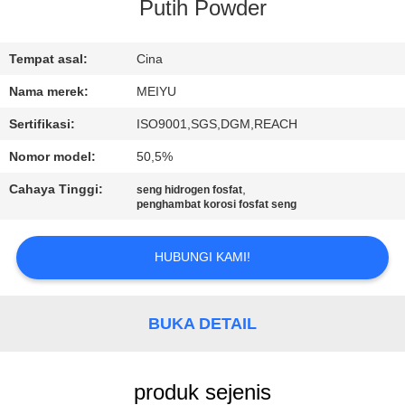
Putih Powder
KONTROL
KUALITAS
Tempat asal:
Cina
Nama merek:
MEIYU
HUBUNGI
Sertifikasi:
ISO9001,SGS,DGM,REACH
KAMI
Nomor model:
50,5%
Cahaya Tinggi:
,
seng hidrogen fosfat
MINTA
penghambat korosi fosfat seng
KUTIPAN
HUBUNGI KAMI!
SITEMAP
BUKA DETAIL
PRIVACY
POLICY
produk sejenis