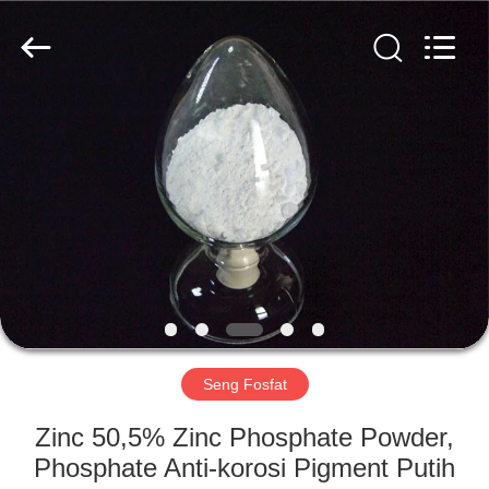
chemical
co.,ltd.
All
Rights
Reserved.
Developed
by
ECER
RUMAH
PRODUK
VIDEO
TENTANG
KAMI
Seng Fosfat
TUR
Zinc 50,5% Zinc Phosphate Powder,
PABRIK
Phosphate Anti-korosi Pigment Putih