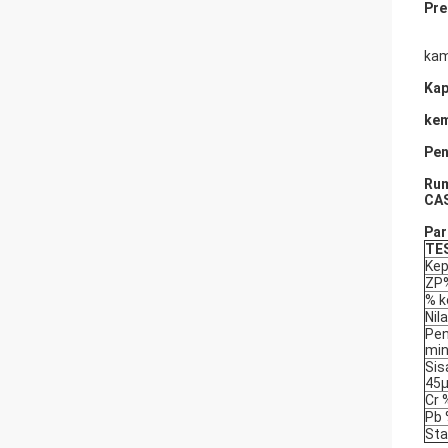
Pre
kam
Kap
kem
Pen
Rum
CAS
Par
TE
Kep
ZP
% 
Nil
Pe
min
Sis
45
Cr 
Pb
Sta