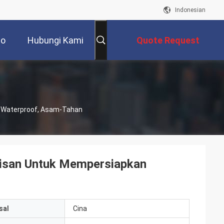
Indonesian
eo
Hubungi Kami
Quote Request
Suatu
n Waterproof, Asam-Tahan
apisan Untuk Mempersiapkan
sal
Cina