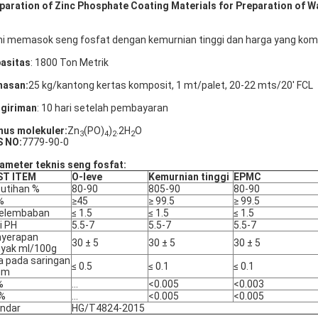
paration of Zinc Phosphate Coating Materials for Preparation of W
i memasok seng fosfat dengan kemurnian tinggi dan harga yang komp
asitas
: 1800 Ton Metrik
asan:
25 kg/kantong kertas komposit, 1 mt/palet, 20-22 mts/20' FCL
giriman
: 10 hari setelah pembayaran
us molekuler:
Zn
(PO)
)
.2H
O
3
4
2
2
 NO:
7779-90-0
ameter teknis seng fosfat:
ST ITEM
O-leve
Kemurnian tinggi
EPMC
utihan %
80-90
805-90
80-90
%
≥45
≥ 99.5
≥ 99.5
kelembaban
≤ 1.5
≤ 1.5
≤ 1.5
ai PH
5.5-7
5.5-7
5.5-7
nyerapan
30 ± 5
30 ± 5
30 ± 5
yak ml/100g
a pada saringan
≤ 0.5
≤ 0.1
≤ 0.1
μm
%
...
<0.005
<0.003
 %
...
<0.005
<0.005
ndar
HG/T4824-2015