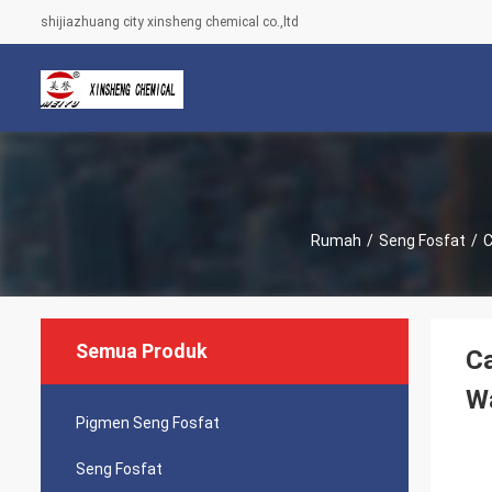
shijiazhuang city xinsheng chemical co.,ltd
Rumah
/
Seng Fosfat
/
C
Semua Produk
Ca
W
Pigmen Seng Fosfat
Seng Fosfat