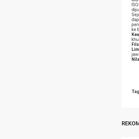
ISO
dij
Sej
dap
per
ke 
Keu
khu
Fil
Lim
jaw
Nila
Tag
REKOM