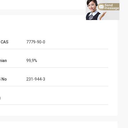
 CAS
7779-90-0
nian
99,9%
S No
231-944-3
g