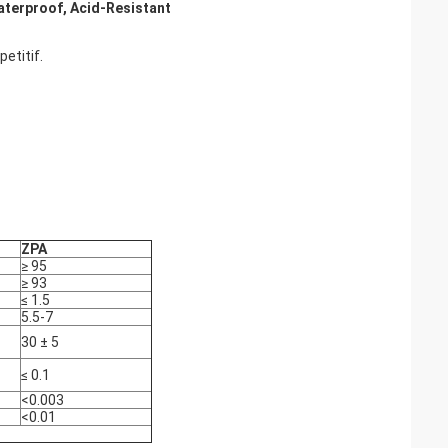
aterproof, Acid-Resistant
etitif.
ZPA
≥ 95
≥ 93
≤ 1.5
5.5-7
30 ± 5
≤ 0.1
<0.003
<0.01