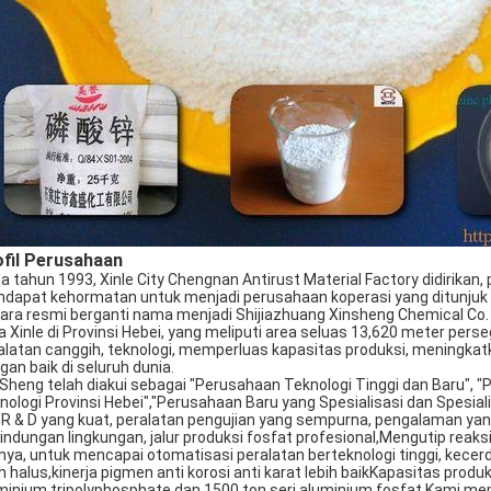
fil Perusahaan
a tahun 1993, Xinle City Chengnan Antirust Material Factory didirika
dapat kehormatan untuk menjadi perusahaan koperasi yang ditunjuk 
ara resmi berganti nama menjadi Shijiazhuang Xinsheng Chemical Co.
a Xinle di Provinsi Hebei, yang meliputi area seluas 13,620 meter p
alatan canggih, teknologi, memperluas kapasitas produksi, meningkatk
gan baik di seluruh dunia.
 Sheng telah diakui sebagai "Perusahaan Teknologi Tinggi dan Baru",
nologi Provinsi Hebei","Perusahaan Baru yang Spesialisasi dan Spesia
 R & D yang kuat, peralatan pengujian yang sempurna, pengalaman ya
lindungan lingkungan, jalur produksi fosfat profesional,Mengutip reaks
nnya, untuk mencapai otomatisasi peralatan berteknologi tinggi, kece
ih halus,kinerja pigmen anti korosi anti karat lebih baikKapasitas prod
minium tripolyphosphate dan 1500 ton seri aluminium fosfat.Kami memi