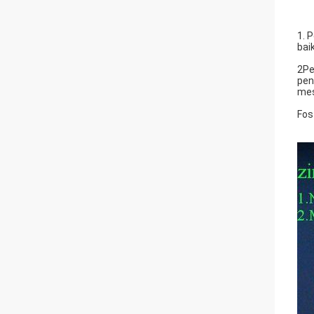
1. 
bai
2Pe
pen
mes
Fos