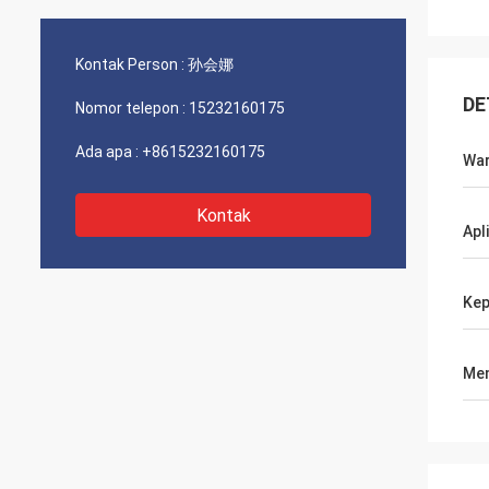
Kontak Person :
孙会娜
DE
Nomor telepon :
15232160175
Ada apa :
+8615232160175
Wa
Kontak
Apl
Kep
Men