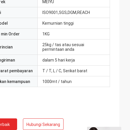
rek
MEIYU
i
ISO9001,SGS,DGM,REACH
odel
Kemurnian tinggi
 min Order
1KG
25kg / tas atau sesuai
rincian
permintaan anda
ngiriman
dalam 5 hari kerja
yarat pembayaran
T / T, L / C, Serikat barat
kan kemampuan
1000mt / tahun
rbaik
Hubungi Sekarang