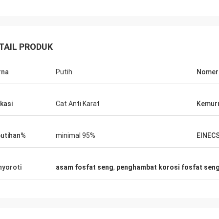
TAIL PRODUK
rna
Putih
Nomer
ikasi
Cat Anti Karat
Kemur
utihan%
minimal 95%
EINEC
yoroti
asam fosfat seng
,
penghambat korosi fosfat sen