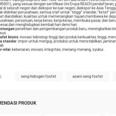
45001), yang sesuai dengan sertifikasi Uni Eropa REACH pendaftaran,
ual di seluruh negeri dan diekspor ke luar negeri, diekspor ke Asia Teng
ak didirikan perusahaan, semua staf untuk "tinggi" standar, "ketat" per
at diandalkan, kualitas untuk memenangkan tujuan,membawa ke depan: 
usahaan, persatuan, kerja keras, kerja keras, membuka pasar, dan ber
besar,dan menghidupkan kembali hari demi hari.
ntungan:
penelitian dan pengembangan produk baru, meningkatkan kin
sus.
safat bisnis
: inovasi teknologi tinggi dari produk berkualitas tinggi
a standar
: impor untuk menguji, produksi untuk menstabilkan, jaminan 
ab.
i-nilai
: kebenaran, inovasi, integritas, menang-menang, syukur.
:
seng hidrogen fosfat
asam seng fosfat
ENDASI PRODUK