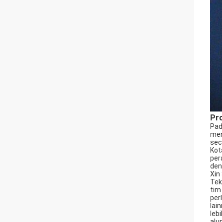
Pro
Pad
men
sec
Kot
per
den
Xin
Tek
tim
per
lai
leb
alu