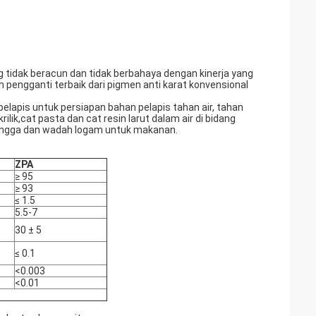
ng tidak beracun dan tidak berbahaya dengan kinerja yang
h pengganti terbaik dari pigmen anti karat konvensional
lapis untuk persiapan bahan pelapis tahan air, tahan
ilik,cat pasta dan cat resin larut dalam air di bidang
 tangga dan wadah logam untuk makanan.
ZPA
≥ 95
≥ 93
≤ 1.5
5.5-7
30 ± 5
≤ 0.1
<0.003
<0.01