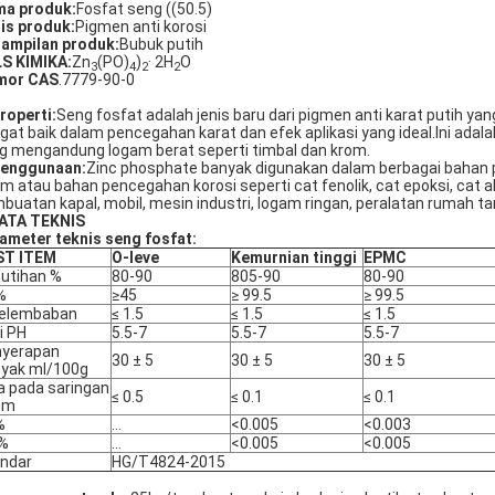
a produk:
Fosfat seng ((50.5)
is produk:
Pigmen anti korosi
ampilan produk:
Bubuk putih
S KIMIKA:
Zn
(PO)
)
· 2H
O
3
4
2
2
mor CAS
.7779-90-0
Properti:
Seng fosfat adalah jenis baru dari pigmen anti karat putih ya
gat baik dalam pencegahan karat dan efek aplikasi yang ideal.Ini adala
g mengandung logam berat seperti timbal dan krom.
Penggunaan:
Zinc phosphate banyak digunakan dalam berbagai bahan pe
m atau bahan pencegahan korosi seperti cat fenolik, cat epoksi, cat akr
buatan kapal, mobil, mesin industri, logam ringan, peralatan rumah
ATA TEKNIS
ameter teknis seng fosfat:
ST ITEM
O-leve
Kemurnian tinggi
EPMC
utihan %
80-90
805-90
80-90
%
≥45
≥ 99.5
≥ 99.5
kelembaban
≤ 1.5
≤ 1.5
≤ 1.5
ai PH
5.5-7
5.5-7
5.5-7
nyerapan
30 ± 5
30 ± 5
30 ± 5
yak ml/100g
a pada saringan
≤ 0.5
≤ 0.1
≤ 0.1
μm
%
...
<0.005
<0.003
 %
...
<0.005
<0.005
ndar
HG/T4824-2015