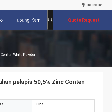
Indonesian
eo
Hubungi Kami
Quote Request
Suatu
c Conten White Powder
ahan pelapis 50,5% Zinc Conten
sal
Cina