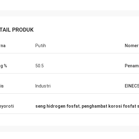
TAIL PRODUK
rna
Putih
Nomer
g %
50.5
Penamp
is
Industri
EINEC
yoroti
seng hidrogen fosfat
,
penghambat korosi fosfat 