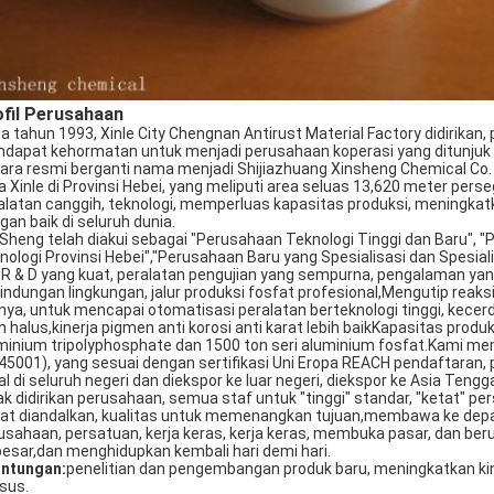
fil Perusahaan
a tahun 1993, Xinle City Chengnan Antirust Material Factory didirika
dapat kehormatan untuk menjadi perusahaan koperasi yang ditunjuk 
ara resmi berganti nama menjadi Shijiazhuang Xinsheng Chemical Co.
a Xinle di Provinsi Hebei, yang meliputi area seluas 13,620 meter p
alatan canggih, teknologi, memperluas kapasitas produksi, meningkatk
gan baik di seluruh dunia.
 Sheng telah diakui sebagai "Perusahaan Teknologi Tinggi dan Baru",
nologi Provinsi Hebei","Perusahaan Baru yang Spesialisasi dan Spesia
 R & D yang kuat, peralatan pengujian yang sempurna, pengalaman ya
lindungan lingkungan, jalur produksi fosfat profesional,Mengutip reaks
nnya, untuk mencapai otomatisasi peralatan berteknologi tinggi, kece
ih halus,kinerja pigmen anti korosi anti karat lebih baikKapasitas prod
minium tripolyphosphate dan 1500 ton seri aluminium fosfat.Kami memi
45001), yang sesuai dengan sertifikasi Uni Eropa REACH pendaftaran,
ual di seluruh negeri dan diekspor ke luar negeri, diekspor ke Asia Teng
ak didirikan perusahaan, semua staf untuk "tinggi" standar, "ketat" per
at diandalkan, kualitas untuk memenangkan tujuan,membawa ke depan: 
usahaan, persatuan, kerja keras, kerja keras, membuka pasar, dan ber
besar,dan menghidupkan kembali hari demi hari.
ntungan:
penelitian dan pengembangan produk baru, meningkatkan kin
sus.