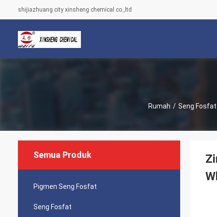
shijiazhuang city xinsheng chemical co.,ltd
Rumah
/
Seng Fosfat
Semua Produk
Zi
W
Pigmen Seng Fosfat
Seng Fosfat