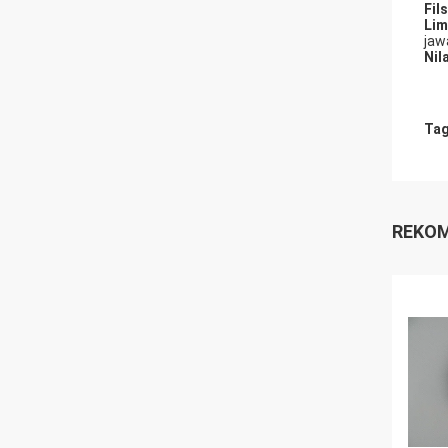
Fil
Lim
jaw
Nila
Tag
REKOM