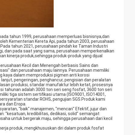
n, pada tahun 1999, perusahaan memperluas bisnisnya,dan
oleh Kementerian Kereta Api, pada tahun 2003, perusahaan
 Pada tahun 2021, perusahaan pindah ke Taman Industri
ersegi, dan pada saat yang sama, perusahaan memperkenalkan
an kinerja produk,sehingga produk-produk yang dijual
 "Perusahaan Kecil dan Menengah berbasis Sains dan
lisasi" dan perusahaan maju lainnya. Perusahaan memiliki
ng kaya dalam memproduksi pigmen anti korosi
i lanjut, pengeringan, penghancur, pengisian dan peralatan
rdasan produksi, standar manufaktur lebih ketat, prosesnya
uksi tahunan adalah 3000 ton seri seng fosfat, 3600 ton seri
liki tiga sistem sertifikasi utama (ISO9001, ISO14001,
 persyaratan standar ROHS, pengujian SGS.Produk kami
gara dan Eropa.
syaratan, "baik" manajemen, "mencari" Efektif, jujur dan
"kesatuan, kredibilitas, dedikasi, solid" semangat
usaha untuk bergerak maju, sehingga perusahaan dari kecil
erja produk, mengkhususkan diri dalam produk fosfat