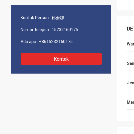
Kontak Person :
孙会娜
DE
Nomor telepon :
15232160175
Ada apa :
+8615232160175
Wa
Kontak
Sen
Jen
Men