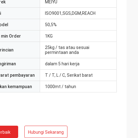
rek
MEIYU
i
ISO9001,SGS,DGM,REACH
odel
50,5%
 min Order
1KG
25kg / tas atau sesuai
rincian
permintaan anda
ngiriman
dalam 5 hari kerja
yarat pembayaran
T / T, L / C, Serikat barat
kan kemampuan
1000mt / tahun
rbaik
Hubungi Sekarang