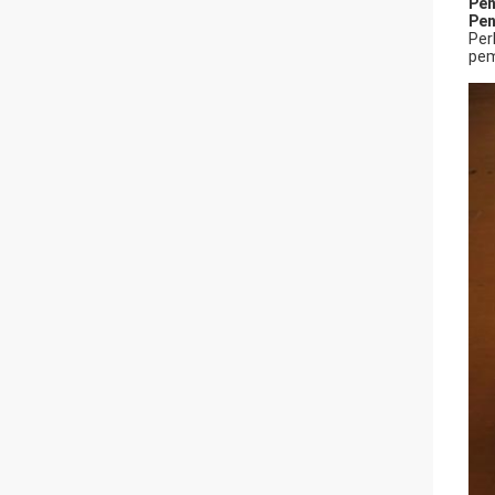
Pen
Pen
Per
pem