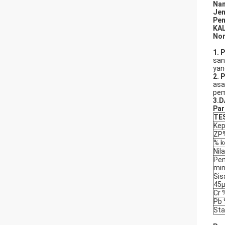
Nam
Jen
Pen
KAL
No
1. 
san
yan
2. 
asa
pem
3.
D
Par
TE
Kep
ZP
% 
Nil
Pe
min
Sis
45
Cr 
Pb
Sta