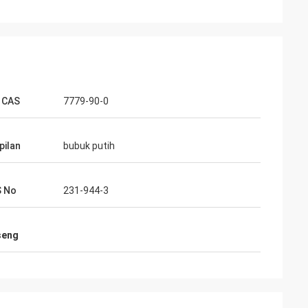
 CAS
7779-90-0
ilan
bubuk putih
S No
231-944-3
seng