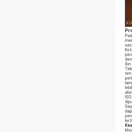
Pro
Pad
men
sec
Kot
per
den
Xin
Tek
tim
per
lai
leb
alu
ISO
dij
Sej
dap
per
ke 
Keu
khu