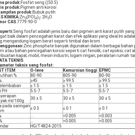
a produk:
Fosfat seng ((50.5)
is produk:
Pigmen anti korosi
ampilan produk:
Bubuk putih
S KIMIKA:
Zn
(PO)
)
· 2H
O
3
4
2
2
mor CAS
.7779-90-0
operti:
Seng fosfat adalah jenis baru dari pigmen anti karat putih yan
gat baik dalam pencegahan karat dan efek aplikasi yang ideal.Ini adala
g mengandung logam berat seperti timbal dan krom.
Penggunaan:
Zinc phosphate banyak digunakan dalam berbagai bahan pe
m atau bahan pencegahan korosi seperti cat fenolik, cat epoksi, cat akr
buatan kapal, mobil, mesin industri, logam ringan, peralatan rumah
ATA TEKNIS
ameter teknis seng fosfat:
ST ITEM
O-leve
Kemurnian tinggi
EPMC
utihan %
80-90
805-90
80-90
%
≥45
≥ 99.5
≥ 99.5
kelembaban
≤ 1.5
≤ 1.5
≤ 1.5
ai PH
5.5-7
5.5-7
5.5-7
nyerapan
30 ± 5
30 ± 5
30 ± 5
yak ml/100g
a pada saringan
≤ 0.5
≤ 0.1
≤ 0.1
μm
%
...
<0.005
<0.003
 %
...
<0.005
<0.005
ndar
HG/T4824-2015