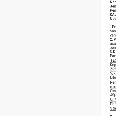
Nam
Jen
Pen
KAL
No
1Pr
san
yan
2. 
asa
pem
3.
D
Par
TE
Kep
ZP
% 
Nil
Pe
min
Sis
45
Cr 
Pb
Sta