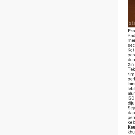
Pro
Pad
men
sec
Kot
per
den
Xin
Tek
tim
per
lai
leb
alu
ISO
dij
Sej
dap
per
ke 
Keu
khu