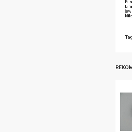
Fil
Lim
jaw
Nila
Tag
REKOM