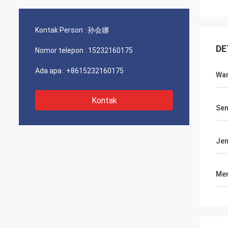
Kontak Person :
孙会娜
DE
Nomor telepon :
15232160175
Ada apa :
+8615232160175
Wa
Kontak
Sen
Jen
Men