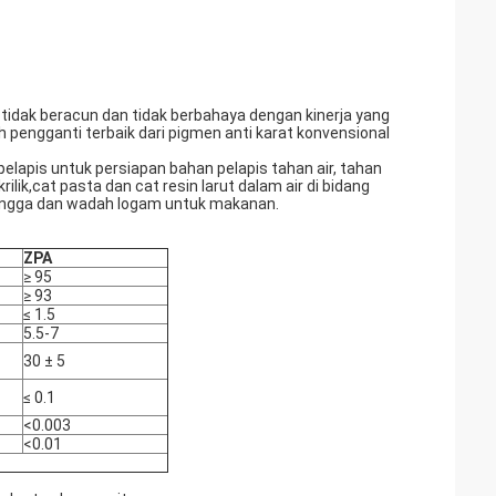
g tidak beracun dan tidak berbahaya dengan kinerja yang
h pengganti terbaik dari pigmen anti karat konvensional
lapis untuk persiapan bahan pelapis tahan air, tahan
ilik,cat pasta dan cat resin larut dalam air di bidang
 tangga dan wadah logam untuk makanan.
ZPA
≥ 95
≥ 93
≤ 1.5
5.5-7
30 ± 5
≤ 0.1
<0.003
<0.01