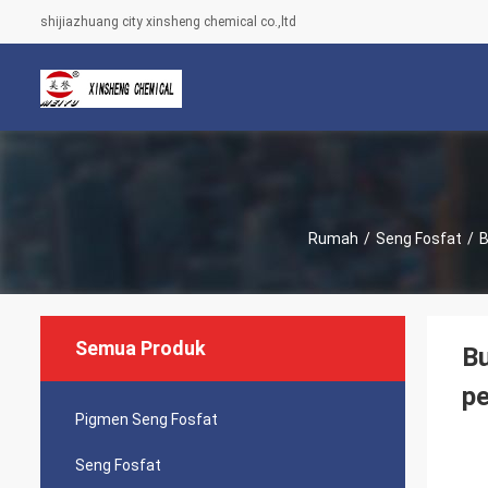
shijiazhuang city xinsheng chemical co.,ltd
Rumah
/
Seng Fosfat
/
B
Semua Produk
Bu
pe
Pigmen Seng Fosfat
Seng Fosfat