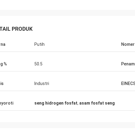
TAIL PRODUK
rna
Putih
Nomer
g %
50.5
Penamp
is
Industri
EINEC
yoroti
seng hidrogen fosfat
,
asam fosfat seng