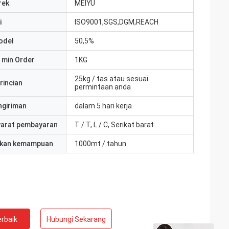
rek
MEIYU
i
ISO9001,SGS,DGM,REACH
odel
50,5%
 min Order
1KG
25kg / tas atau sesuai
rincian
permintaan anda
ngiriman
dalam 5 hari kerja
yarat pembayaran
T / T, L / C, Serikat barat
kan kemampuan
1000mt / tahun
rbaik
Hubungi Sekarang