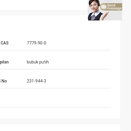
 CAS
7779-90-0
ilan
bubuk putih
S No
231-944-3