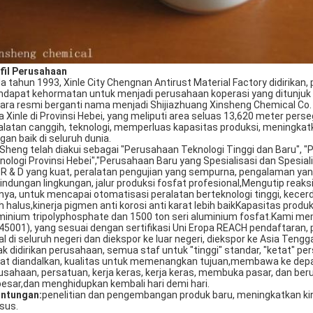
fil Perusahaan
a tahun 1993, Xinle City Chengnan Antirust Material Factory didirika
dapat kehormatan untuk menjadi perusahaan koperasi yang ditunjuk 
ara resmi berganti nama menjadi Shijiazhuang Xinsheng Chemical Co.
a Xinle di Provinsi Hebei, yang meliputi area seluas 13,620 meter p
alatan canggih, teknologi, memperluas kapasitas produksi, meningkatk
gan baik di seluruh dunia.
 Sheng telah diakui sebagai "Perusahaan Teknologi Tinggi dan Baru",
nologi Provinsi Hebei","Perusahaan Baru yang Spesialisasi dan Spesia
 R & D yang kuat, peralatan pengujian yang sempurna, pengalaman ya
lindungan lingkungan, jalur produksi fosfat profesional,Mengutip reaks
nnya, untuk mencapai otomatisasi peralatan berteknologi tinggi, kece
ih halus,kinerja pigmen anti korosi anti karat lebih baikKapasitas prod
minium tripolyphosphate dan 1500 ton seri aluminium fosfat.Kami memi
45001), yang sesuai dengan sertifikasi Uni Eropa REACH pendaftaran,
ual di seluruh negeri dan diekspor ke luar negeri, diekspor ke Asia Teng
ak didirikan perusahaan, semua staf untuk "tinggi" standar, "ketat" per
at diandalkan, kualitas untuk memenangkan tujuan,membawa ke depan: 
usahaan, persatuan, kerja keras, kerja keras, membuka pasar, dan ber
besar,dan menghidupkan kembali hari demi hari.
ntungan:
penelitian dan pengembangan produk baru, meningkatkan kin
sus.