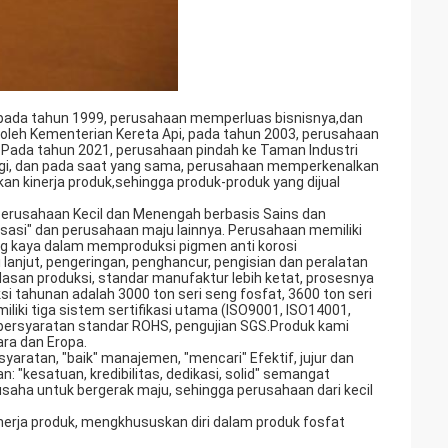
n, pada tahun 1999, perusahaan memperluas bisnisnya,dan
oleh Kementerian Kereta Api, pada tahun 2003, perusahaan
 Pada tahun 2021, perusahaan pindah ke Taman Industri
ersegi, dan pada saat yang sama, perusahaan memperkenalkan
an kinerja produk,sehingga produk-produk yang dijual
 "Perusahaan Kecil dan Menengah berbasis Sains dan
lisasi" dan perusahaan maju lainnya. Perusahaan memiliki
ng kaya dalam memproduksi pigmen anti korosi
i lanjut, pengeringan, penghancur, pengisian dan peralatan
rdasan produksi, standar manufaktur lebih ketat, prosesnya
uksi tahunan adalah 3000 ton seri seng fosfat, 3600 ton seri
liki tiga sistem sertifikasi utama (ISO9001, ISO14001,
 persyaratan standar ROHS, pengujian SGS.Produk kami
gara dan Eropa.
syaratan, "baik" manajemen, "mencari" Efektif, jujur dan
"kesatuan, kredibilitas, dedikasi, solid" semangat
usaha untuk bergerak maju, sehingga perusahaan dari kecil
erja produk, mengkhususkan diri dalam produk fosfat