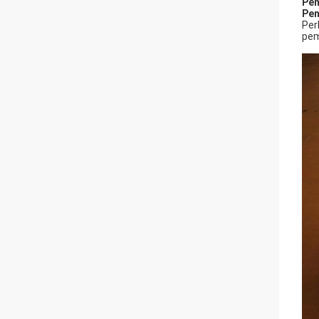
Pen
Pen
Per
pem