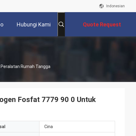
Indonesian
eo
Hubungi Kami
Quote Request
Suatu
uk Peralatan Rumah Tangga
rogen Fosfat 7779 90 0 Untuk
sal
Cina