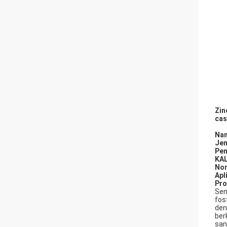
Zin
cas
Nam
Jen
Pen
KAL
No
Apl
Pr
Sen
fos
den
ber
san