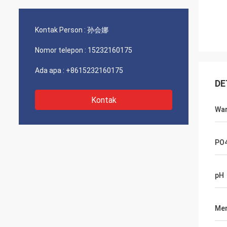
Kontak Person :
孙会娜
Nomor telepon :
15232160175
Ada apa :
+8615232160175
DE
Kontak
Wa
PO
pH
Men