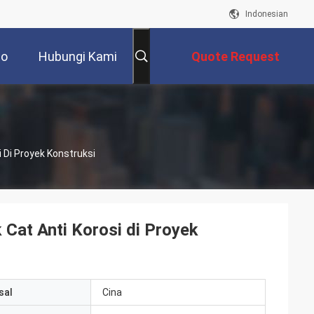
Indonesian
eo
Hubungi Kami
Quote Request
Suatu
 Di Proyek Konstruksi
Cat Anti Korosi di Proyek
sal
Cina