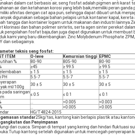
unakan dalam cat berbasis air, seng fosfat adalah pigmen anti karat ta
ahanan air dan ketahanan korosi yang lebih baik,memiliki peran ganda
iliki afinitas dengan cat apa pun, sehingga dapat dibuat untuk menja
 banyak digunakan sebagai bahan pelapis untuk kontainer kapal, kereta 
ah tangga dan kontainer logam untuk makanan dan industri lainnya.Z
et klorinasi dan bahan polimer sintetis, serta agen sinter perekat dal
uk pengolahan fosfat baja,dan juga dapat digunakan untuk membuat ba
duk kami yang baru dikembangkan: Zinc Molybdenum Phosphate ZPM,
Y dan sebagainya.
ameter teknis seng fosfat:
ST ITEM
O-leve
Kemurnian tinggi
EPMC
utihan %
80-90
805-90
80-90
%
≥45
≥ 99.5
≥ 99.5
kelembaban
≤ 1.5
≤ 1.5
≤ 1.5
ai PH
5.5-7
5.5-7
5.5-7
nyerapan
30 ± 5
30 ± 5
30 ± 5
yak ml/100g
a pada saringan
≤ 0.5
≤ 0.1
≤ 0.1
μm
%
...
<0.005
<0.003
 %
...
<0.005
<0.005
ndar
HG/T4824-2015
gemasan standar
25kg/tas, kantong kain berlapis plastik atau kanto
gangkutan dan Penyimpanan
dungi dari cuaca. Simpan di tempat yang kering dan hindari fluktuasi
buka:Tutup kantong setelah digunakan untuk mencegah penyerapan 