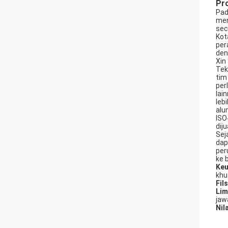
Pro
Pad
men
sec
Kot
per
den
Xin
Tek
tim
per
lai
leb
alu
ISO
dij
Sej
dap
per
ke 
Keu
khu
Fil
Lim
jaw
Nila