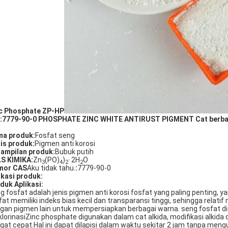
c Phosphate ZP-HP
:7779-90-0 PHOSPHATE ZINC WHITE ANTIRUST PIGMENT Cat berba
a produk:
Fosfat seng
is produk:
Pigmen anti korosi
ampilan produk:
Bubuk putih
S KIMIKA:
Zn
(PO)
)
· 2H
O
3
4
2
2
mor CAS
Aku tidak tahu.
:
7779-90-0
ikasi produk:
oduk
Aplikasi
:
g fosfat adalah jenis pigmen anti korosi fosfat yang paling penting, y
fat memiliki indeks bias kecil dan transparansi tinggi, sehingga rela
gan pigmen lain untuk mempersiapkan berbagai warna. seng fosfat d
klorinasiZinc phosphate digunakan dalam cat alkida, modifikasi alkid
gat cepat.Hal ini dapat dilapisi dalam waktu sekitar 2 jam tanpa meng