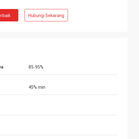
rbaik
Hubungi Sekarang
ya
85-95%
45% min