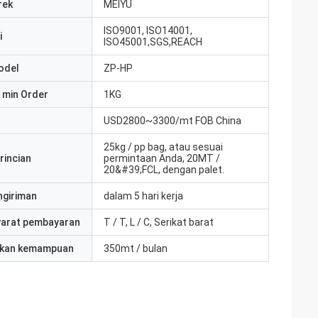
rek
MEIYU
ISO9001, ISO14001,
i
ISO45001,SGS,REACH
odel
ZP-HP
 min Order
1KG
USD2800~3300/mt FOB China
25kg / pp bag, atau sesuai
rincian
permintaan Anda, 20MT /
20&#39;FCL, dengan palet.
ngiriman
dalam 5 hari kerja
yarat pembayaran
T / T, L / C, Serikat barat
kan kemampuan
350mt / bulan