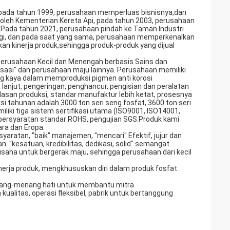
n, pada tahun 1999, perusahaan memperluas bisnisnya,dan
oleh Kementerian Kereta Api, pada tahun 2003, perusahaan
 Pada tahun 2021, perusahaan pindah ke Taman Industri
ersegi, dan pada saat yang sama, perusahaan memperkenalkan
an kinerja produk,sehingga produk-produk yang dijual
 "Perusahaan Kecil dan Menengah berbasis Sains dan
lisasi" dan perusahaan maju lainnya. Perusahaan memiliki
ng kaya dalam memproduksi pigmen anti korosi
i lanjut, pengeringan, penghancur, pengisian dan peralatan
rdasan produksi, standar manufaktur lebih ketat, prosesnya
uksi tahunan adalah 3000 ton seri seng fosfat, 3600 ton seri
liki tiga sistem sertifikasi utama (ISO9001, ISO14001,
 persyaratan standar ROHS, pengujian SGS.Produk kami
gara dan Eropa.
syaratan, "baik" manajemen, "mencari" Efektif, jujur dan
"kesatuan, kredibilitas, dedikasi, solid" semangat
usaha untuk bergerak maju, sehingga perusahaan dari kecil
erja produk, mengkhususkan diri dalam produk fosfat
; menang-menang hati untuk membantu mitra
kualitas, operasi fleksibel, pabrik untuk bertanggung