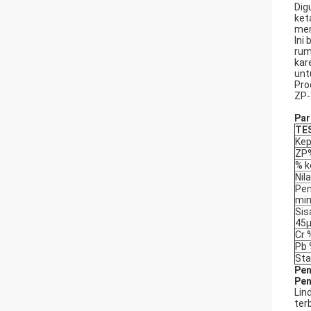
Dig
ket
mem
Ini
rum
kar
unt
Pro
ZP-
Par
TE
Kep
ZP
% 
Nil
Pe
min
Sis
45
Cr 
Pb
Sta
Pen
Pen
Lin
ter