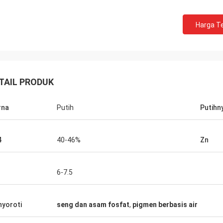
Harga Te
TAIL PRODUK
rna
Putih
Putihn
4
40-46%
Zn
6-7.5
yoroti
seng dan asam fosfat
,
pigmen berbasis air