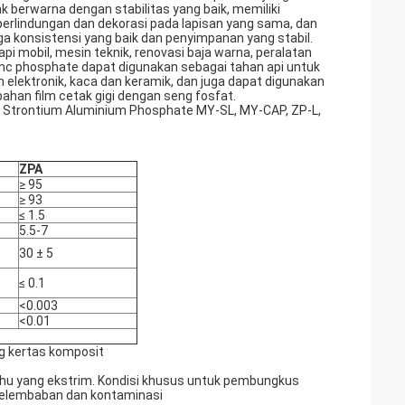
k berwarna dengan stabilitas yang baik, memiliki
 perlindungan dan dekorasi pada lapisan yang sama, dan
ga konsistensi yang baik dan penyimpanan yang stabil.
api mobil, mesin teknik, renovasi baja warna, peralatan
inc phosphate dapat digunakan sebagai tahan api untuk
am elektronik, kaca dan keramik, dan juga dapat digunakan
han film cetak gigi dengan seng fosfat.
 Strontium Aluminium Phosphate MY-SL, MY-CAP, ZP-L,
ZPA
≥ 95
≥ 93
≤ 1.5
5.5-7
30 ± 5
≤ 0.1
<0.003
<0.01
ng kertas komposit
 suhu yang ekstrim. Kondisi khusus untuk pembungkus
kelembaban dan kontaminasi