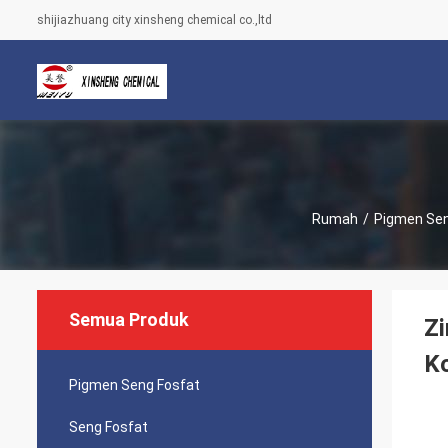
shijiazhuang city xinsheng chemical co.,ltd
Rumah
/
Pigmen Sen
Semua Produk
Zi
Ko
Pigmen Seng Fosfat
Seng Fosfat