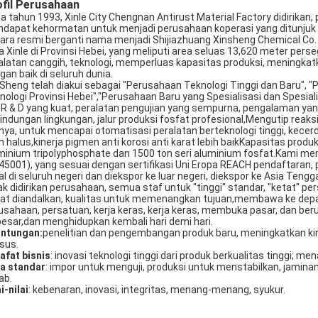
fil Perusahaan
a tahun 1993, Xinle City Chengnan Antirust Material Factory didirika
dapat kehormatan untuk menjadi perusahaan koperasi yang ditunjuk 
ara resmi berganti nama menjadi Shijiazhuang Xinsheng Chemical Co.
a Xinle di Provinsi Hebei, yang meliputi area seluas 13,620 meter p
alatan canggih, teknologi, memperluas kapasitas produksi, meningkatk
gan baik di seluruh dunia.
 Sheng telah diakui sebagai "Perusahaan Teknologi Tinggi dan Baru",
nologi Provinsi Hebei","Perusahaan Baru yang Spesialisasi dan Spesia
 R & D yang kuat, peralatan pengujian yang sempurna, pengalaman ya
lindungan lingkungan, jalur produksi fosfat profesional,Mengutip reaks
nnya, untuk mencapai otomatisasi peralatan berteknologi tinggi, kece
ih halus,kinerja pigmen anti korosi anti karat lebih baikKapasitas prod
minium tripolyphosphate dan 1500 ton seri aluminium fosfat.Kami memi
45001), yang sesuai dengan sertifikasi Uni Eropa REACH pendaftaran,
ual di seluruh negeri dan diekspor ke luar negeri, diekspor ke Asia Teng
ak didirikan perusahaan, semua staf untuk "tinggi" standar, "ketat" per
at diandalkan, kualitas untuk memenangkan tujuan,membawa ke depan: 
usahaan, persatuan, kerja keras, kerja keras, membuka pasar, dan ber
besar,dan menghidupkan kembali hari demi hari.
ntungan:
penelitian dan pengembangan produk baru, meningkatkan kin
sus.
safat bisnis
: inovasi teknologi tinggi dari produk berkualitas tinggi
a standar
: impor untuk menguji, produksi untuk menstabilkan, jaminan 
ab.
i-nilai
: kebenaran, inovasi, integritas, menang-menang, syukur.