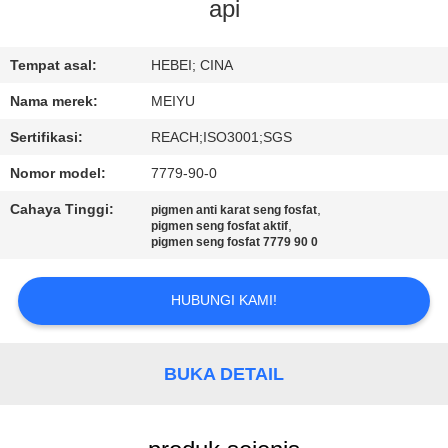
api
KONTROL
KUALITAS
Tempat asal:
HEBEI; CINA
Nama merek:
MEIYU
HUBUNGI
Sertifikasi:
REACH;ISO3001;SGS
KAMI
Nomor model:
7779-90-0
Cahaya Tinggi:
,
pigmen anti karat seng fosfat
MINTA
,
pigmen seng fosfat aktif
pigmen seng fosfat 7779 90 0
KUTIPAN
HUBUNGI KAMI!
SITEMAP
BUKA DETAIL
PRIVACY
POLICY