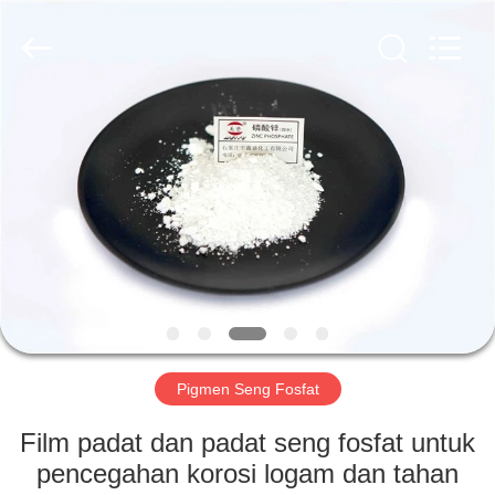
xinsheng
chemical
co.,ltd.
All
Rights
Reserved.
Developed
by
RUMAH
ECER
PRODUK
VIDEO
TENTANG
KAMI
Pigmen Seng Fosfat
TUR
Film padat dan padat seng fosfat untuk
PABRIK
pencegahan korosi logam dan tahan