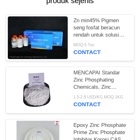
produk sejenis
Zn min45% Pigmen
seng fosfat beracun
rendah untuk solusi
anti korosi yang ramah
MOQ:5 Ton
lingkungan
CONTACT
MENCAPAI Standar
Zinc Phosphating
Chemicals, Zinc
Phosphate Corrosion
1.5-2.8 USD/KG MOQ:1KG
Inhibitor
CONTACT
Epoxy Zinc Phosphate
Prime Zinc Phosphate
Inhibitor Korosi CAS