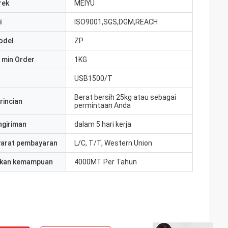
rek
MEIYU
i
ISO9001,SGS,DGM,REACH
odel
ZP
 min Order
1KG
USB1500/T
Berat bersih 25kg atau sebagai
rincian
permintaan Anda
ngiriman
dalam 5 hari kerja
yarat pembayaran
L/C, T/T, Western Union
kan kemampuan
4000MT Per Tahun