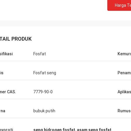
Harga Te
TAIL PRODUK
sifikasi
Fosfat
Kemur
is
Fosfat seng
Penamp
er CAS.
7779-90-0
Aplikas
rna
bubuk putih
Rumus 
yoroti
seng hidrogen fosfat
,
asam seng fosfat