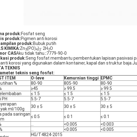
a produk:
Fosfat seng
is produk:
Pigmen anti korosi
ampilan produk:
Bubuk putih
S KIMIKA:
Zn
(PO)
)
· 2H
O
3
4
2
2
mor CAS
Aku tidak tahu.
:
7779-90-0
ikasi produk:
Seng fosfat membantu pembentukan lapisan pasivasi pa
 anti korosi yang digunakan dalam kontainer, kapal dan struktur baja.J
TA TEKNIS
ameter teknis seng fosfat:
ST ITEM
O-leve
Kemurnian tinggi
EPMC
utihan %
80-90
805-90
80-90
%
≥45
≥ 99.5
≥ 99.5
kelembaban
≤ 1.5
≤ 1.5
≤ 1.5
ai PH
5.5-7
5.5-7
5.5-7
nyerapan
30 ± 5
30 ± 5
30 ± 5
yak ml/100g
a pada saringan
≤ 0.5
≤ 0.1
≤ 0.1
μm
%
...
<0.005
<0.003
 %
...
<0.005
<0.005
HG/T4824-2015
ndar