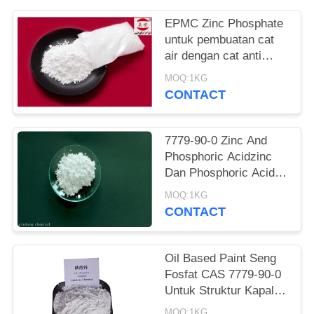
EPMC Zinc Phosphate
untuk pembuatan cat
air dengan cat anti
karat logam berat
MOQ:1KG
rendah
CONTACT
7779-90-0 Zinc And
Phosphoric Acidzinc
Dan Phosphoric Acid
Anti Korosif Cat Untuk
MOQ:1KG
Baja
CONTACT
Oil Based Paint Seng
Fosfat CAS 7779-90-0
Untuk Struktur Kapal
Dan Baja Lindungi
MOQ:1KG