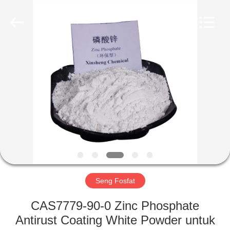
xinsheng
chemical
co.,ltd.
All
Rights
Reserved.
Developed
by
RUMAH
ECER
PRODUK
VIDEO
TENTANG
KAMI
Seng Fosfat
TUR
CAS7779-90-0 Zinc Phosphate
PABRIK
Antirust Coating White Powder untuk