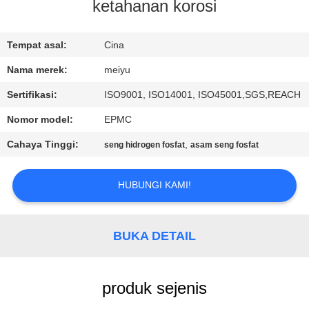
ketahanan korosi
KONTROL
KUALITAS
Tempat asal:
Cina
Nama merek:
meiyu
HUBUNGI
Sertifikasi:
ISO9001, ISO14001, ISO45001,SGS,REACH
KAMI
Nomor model:
EPMC
Cahaya Tinggi:
,
seng hidrogen fosfat
asam seng fosfat
MINTA
KUTIPAN
HUBUNGI KAMI!
SITEMAP
BUKA DETAIL
PRIVACY
produk sejenis
POLICY