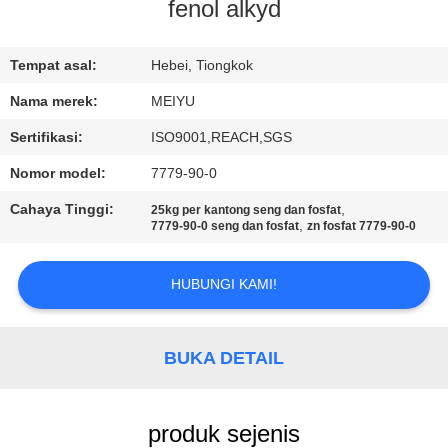
fenol alkyd
KONTROL
KUALITAS
Tempat asal:
Hebei, Tiongkok
Nama merek:
MEIYU
HUBUNGI
Sertifikasi:
ISO9001,REACH,SGS
KAMI
Nomor model:
7779-90-0
Cahaya Tinggi:
,
25kg per kantong seng dan fosfat
MINTA
,
7779-90-0 seng dan fosfat
zn fosfat 7779-90-0
KUTIPAN
HUBUNGI KAMI!
SITEMAP
BUKA DETAIL
PRIVACY
POLICY
produk sejenis