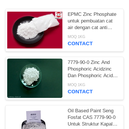
EPMC Zinc Phosphate
untuk pembuatan cat
air dengan cat anti
karat logam berat
MOQ:1KG
rendah
CONTACT
7779-90-0 Zinc And
Phosphoric Acidzinc
Dan Phosphoric Acid
Anti Korosif Cat Untuk
MOQ:1KG
Baja
CONTACT
Oil Based Paint Seng
Fosfat CAS 7779-90-0
Untuk Struktur Kapal