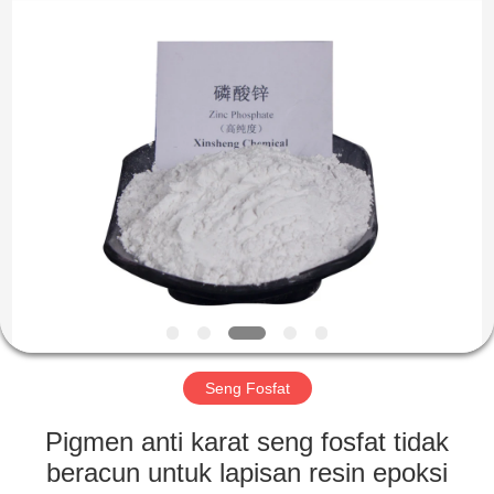
chemical
co.,ltd.
All
Rights
Reserved.
Developed
by
ECER
RUMAH
PRODUK
VIDEO
TENTANG
KAMI
Seng Fosfat
TUR
Pigmen anti karat seng fosfat tidak
PABRIK
beracun untuk lapisan resin epoksi