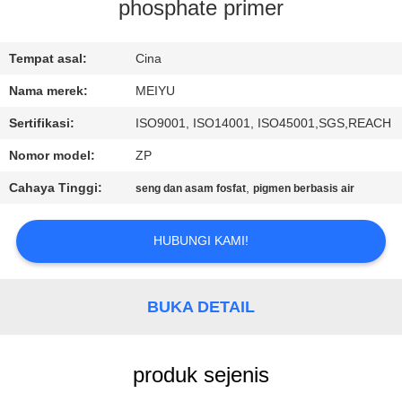
phosphate primer
KONTROL
KUALITAS
Tempat asal:
Cina
Nama merek:
MEIYU
HUBUNGI
Sertifikasi:
ISO9001, ISO14001, ISO45001,SGS,REACH
KAMI
Nomor model:
ZP
Cahaya Tinggi:
,
seng dan asam fosfat
pigmen berbasis air
MINTA
KUTIPAN
HUBUNGI KAMI!
SITEMAP
BUKA DETAIL
PRIVACY
produk sejenis
POLICY