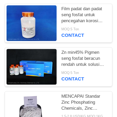
Film padat dan padat
seng fosfat untuk
pencegahan korosi
logam dan tahan api
MOQ:5 Ton
CONTACT
Zn min45% Pigmen
seng fosfat beracun
rendah untuk solusi
anti korosi yang ramah
MOQ:5 Ton
lingkungan
CONTACT
MENCAPAI Standar
Zinc Phosphating
Chemicals, Zinc
Phosphate Corrosion
1.5-2.8 USD/KG MOQ:1KG