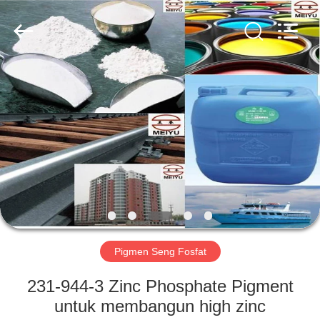
chemical
co.,ltd.
All
Rights
Reserved.
Developed
by
ECER
RUMAH
PRODUK
VIDEO
TENTANG
KAMI
Pigmen Seng Fosfat
TUR
231-944-3 Zinc Phosphate Pigment
PABRIK
untuk membangun high zinc