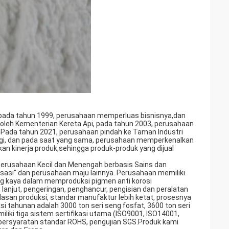
n, pada tahun 1999, perusahaan memperluas bisnisnya,dan
oleh Kementerian Kereta Api, pada tahun 2003, perusahaan
 Pada tahun 2021, perusahaan pindah ke Taman Industri
ersegi, dan pada saat yang sama, perusahaan memperkenalkan
an kinerja produk,sehingga produk-produk yang dijual
 "Perusahaan Kecil dan Menengah berbasis Sains dan
lisasi" dan perusahaan maju lainnya. Perusahaan memiliki
ng kaya dalam memproduksi pigmen anti korosi
i lanjut, pengeringan, penghancur, pengisian dan peralatan
rdasan produksi, standar manufaktur lebih ketat, prosesnya
uksi tahunan adalah 3000 ton seri seng fosfat, 3600 ton seri
liki tiga sistem sertifikasi utama (ISO9001, ISO14001,
 persyaratan standar ROHS, pengujian SGS.Produk kami