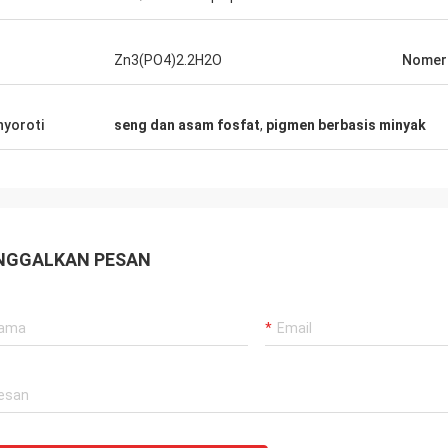
Zn3(PO4)2.2H2O
Nomer
yoroti
seng dan asam fosfat
,
pigmen berbasis minyak
NGGALKAN PESAN