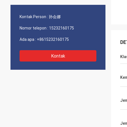
Kontak Person :
孙会娜
Nomor telepon :
15232160175
Ada apa :
+8615232160175
DE
Kontak
Kla
Kem
Jen
Jen