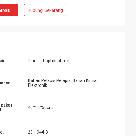
rbaik
Hubungi Sekarang
ain
Zinc orthophosphate
Bahan Pelapis Pelapis, Bahan Kimia
unaan
Elektronik
 paket
40*12*60cm
l
o.
231-944-3