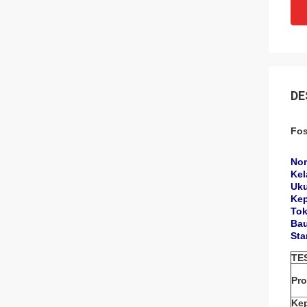
DE
Fos
Nom
Kel
Uku
Kep
Tok
Bau
Sta
TE
Pro
Ke