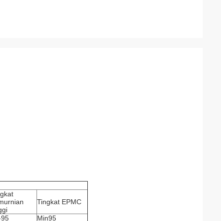
ngkat
murnian
Tingkat EPMC
ggi
-95
Min95