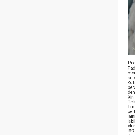
Pro
Pad
men
sec
Kot
per
den
Xin
Tek
tim
per
lai
leb
alu
ISO