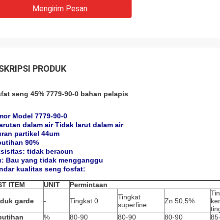
Mengirim Pesan
SKRIPSI PRODUK
fat seng 45% 7779-90-0 bahan pelapis
or Model 7779-90-0
arutan dalam air Tidak larut dalam air
ran partikel 44um
utihan 90%
sisitas: tidak beracun
: Bau yang tidak mengganggu
ndar kualitas seng fosfat:
ST ITEM
UNIT
Permintaan
Ti
Tingkat
duk garde
-
Tingkat 0
Zn 50,5%
ke
superfine
tin
putihan
%
80-90
80-90
80-90
85