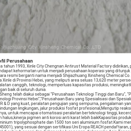
fil Perusahaan
a tahun 1993, Xinle City Chengnan Antirust Material Factory didirika
dapat kehormatan untuk menjadi perusahaan koperasi yang ditunjuk 
ara resmi berganti nama menjadi Shijiazhuang Xinsheng Chemical Co.
a Xinle di Provinsi Hebei, yang meliputi area seluas 13,620 meter p
alatan canggih, teknologi, memperluas kapasitas produksi, meningkatk
gan baik di seluruh dunia.
 Sheng telah diakui sebagai "Perusahaan Teknologi Tinggi dan Baru",
nologi Provinsi Hebei","Perusahaan Baru yang Spesialisasi dan Spesia
 R & D yang kuat, peralatan pengujian yang sempurna, pengalaman ya
lindungan lingkungan, jalur produksi fosfat profesional,Mengutip reaks
nnya, untuk mencapai otomatisasi peralatan berteknologi tinggi, kece
ih halus,kinerja pigmen anti korosi anti karat lebih baikKapasitas prod
minium tripolyphosphate dan 1500 ton seri aluminium fosfat.Kami memi
45001), yang sesuai dengan sertifikasi Uni Eropa REACH pendaftaran,