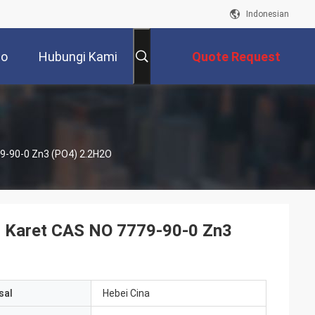
Indonesian
eo
Hubungi Kami
Quote Request
Suatu
9-90-0 Zn3 (PO4) 2.2H2O
n Karet CAS NO 7779-90-0 Zn3
sal
Hebei Cina