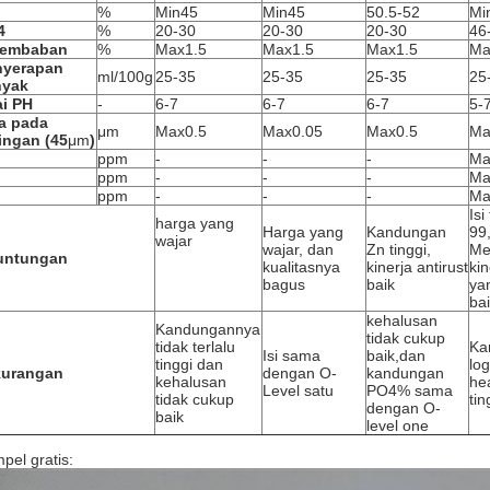
%
Min45
Min45
50.5-52
Mi
4
%
20-30
20-30
20-30
46
lembaban
%
Max1.5
Max1.5
Max1.5
Ma
nyerapan
ml/100g
25-35
25-35
25-35
25
nyak
ai PH
-
6-7
6-7
6-7
5-
a pada
μm
Max0.5
Max0.05
Max0.5
Ma
ingan (45
μm
)
ppm
-
-
-
Ma
ppm
-
-
-
Ma
ppm
-
-
-
Ma
Isi
harga yang
Harga yang
Kandungan
99
wajar
wajar, dan
Zn tinggi,
Me
untungan
kualitasnya
kinerja antirust
kin
bagus
baik
ya
ba
kehalusan
Kandungannya
tidak cukup
tidak terlalu
Ka
Isi sama
baik,dan
tinggi dan
lo
kurangan
dengan O-
kandungan
kehalusan
he
Level satu
PO4% sama
tidak cukup
tin
dengan O-
baik
level one
pel gratis: