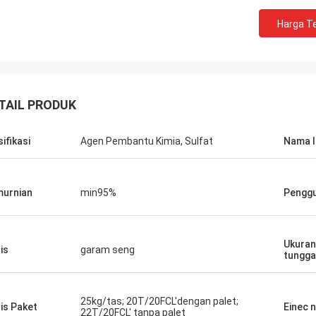
Harga Te
TAIL PRODUK
sifikasi
Agen Pembantu Kimia, Sulfat
Nama l
urnian
min95%
Pengg
Ukuran
is
garam seng
tungga
25kg/tas; 20T/20FCL'dengan palet;
is Paket
Einec n
22T/20FCL' tanpa palet