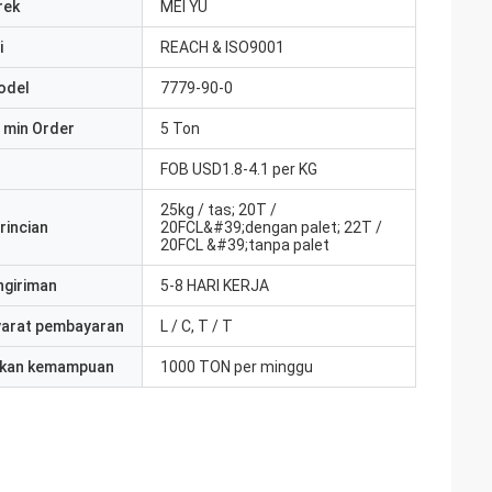
rek
MEI YU
i
REACH & ISO9001
odel
7779-90-0
 min Order
5 Ton
FOB USD1.8-4.1 per KG
25kg / tas; 20T /
rincian
20FCL&#39;dengan palet; 22T /
20FCL &#39;tanpa palet
ngiriman
5-8 HARI KERJA
yarat pembayaran
L / C, T / T
kan kemampuan
1000 TON per minggu