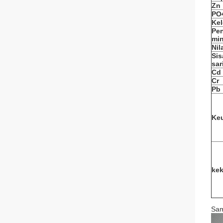
Zn
PO
Ke
Pe
mi
Nil
Sis
sar
Cd
Cr
Pb
Ke
ke
Sam