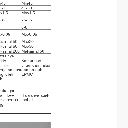
n45
Min45
-50
47-50
x1.5
Max1.5
-35
25-35
7
6-8
x0.05
Max0.05
ksimal 50
Max30
ksimal 50
Max30
ksimal 200
Maksimal 50
 totalnya
,9%.
Kemurnian
miliki
tinggi dan halus
erja antirust
dan produk
ng lebih
EPMC
ik
ndungan
gam low-
Harganya agak
ave sedikit
mahal.
ggi