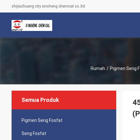
shijiazhuang city xinsheng chemical co.,ltd
Rumah
/
Pigmen Seng F
Semua Produk
45
(
Pigmen Seng Fosfat
Seng Fosfat