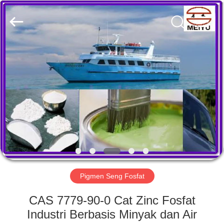
chemical
co.,ltd.
All
Rights
Reserved.
Developed
by
ECER
RUMAH
PRODUK
VIDEO
TENTANG
KAMI
Pigmen Seng Fosfat
TUR
CAS 7779-90-0 Cat Zinc Fosfat
PABRIK
Industri Berbasis Minyak dan Air