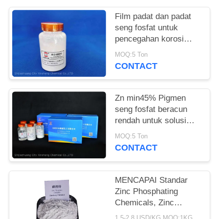
Film padat dan padat
seng fosfat untuk
pencegahan korosi
logam dan tahan api
MOQ:5 Ton
CONTACT
Zn min45% Pigmen
seng fosfat beracun
rendah untuk solusi
anti korosi yang ramah
MOQ:5 Ton
lingkungan
CONTACT
MENCAPAI Standar
Zinc Phosphating
Chemicals, Zinc
Phosphate Corrosion
1.5-2.8 USD/KG MOQ:1KG