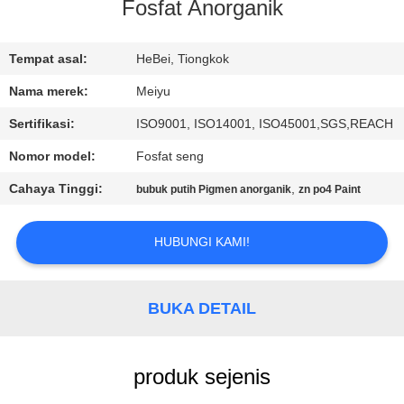
Fosfat Anorganik
KONTROL
KUALITAS
Tempat asal:
HeBei, Tiongkok
Nama merek:
Meiyu
HUBUNGI
Sertifikasi:
ISO9001, ISO14001, ISO45001,SGS,REACH
KAMI
Nomor model:
Fosfat seng
Cahaya Tinggi:
,
bubuk putih Pigmen anorganik
zn po4 Paint
MINTA
KUTIPAN
HUBUNGI KAMI!
SITEMAP
BUKA DETAIL
PRIVACY
produk sejenis
POLICY